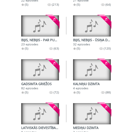
22 epizodes
21 epizode
(5)
(213)
(5)
(64)
BIJIS, NEBIJIS - PAR PUTNIEM
BIJIS, NEBIJIS - ŪSIŅA DIENA, PUTNU DZIESMAS, MĀTES DIENA
23 epizodes
32 epizodes
(5)
(63)
(5)
(120)
GADSIMTA GRIEŽOS
KALNIŅU DZIMTA
82 epizodes
4 epizodes
(5)
(72)
(5)
(88)
LATVISKĀS DIEVESTĪBAS APSKATS
MEDIŅU DZIMTA
9 epizodes
3 epizodes