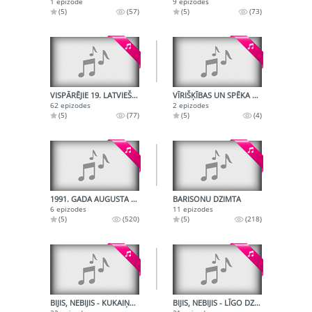
1 epizode
9 epizodes
(5)
(57)
(5)
(73)
VISPĀRĒJIE 19. LATVIEŠU DZIESMU SVĒTKI - 1985. TAUTAS KORU SKATES FINĀLS
VĪRIŠĶĪBAS UN SPĒKA MĀKSLA
62 epizodes
2 epizodes
(5)
(77)
(5)
(4)
1991. GADA AUGUSTA NOTIKUMI PAGRĪDES RADIO UN LATVIJAS RADIO ZIŅĀS
BARISONU DZIMTA
6 epizodes
11 epizodes
(5)
(520)
(5)
(218)
BIJIS, NEBIJIS - KUKAIŅU DIENA, LIELDIENAS, MĀRAS DIENA
BIJIS, NEBIJIS - LĪGO DZIESMAS, JĀŅU DIENAS RAIDĪJUMS