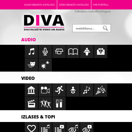
AUDIO IERAKSTU KATALOGS
VIDEO IERAKSTU KATALOGS
PAR PORTĀLU
Tulkošanu nodrošina Hugo.lv
AUDIO
VIDEO
IZLASES & TOPI