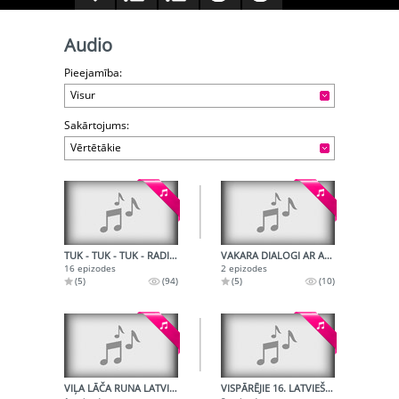
Audio
Pieejamība:
Visur
Sakārtojums:
Vērtētākie
TUK - TUK - TUK - RADIOŽURNĀLS OKTOBRĒNIEM
VAKARA DIALOGI AR AKTIERI JĀNI KUBILI
16 epizodes
2 epizodes
(5)
(94)
(5)
(10)
VIĻA LĀČA RUNA LATVIJAS PADOMJU RAKSTNIEKU SAVIENĪBAS 4. KONGRESĀ
VISPĀRĒJIE 16. LATVIEŠU DZIESMU SVĒTKI - 1973. - FINĀLA SKATES UZVARĒTĀJU KONCERTS