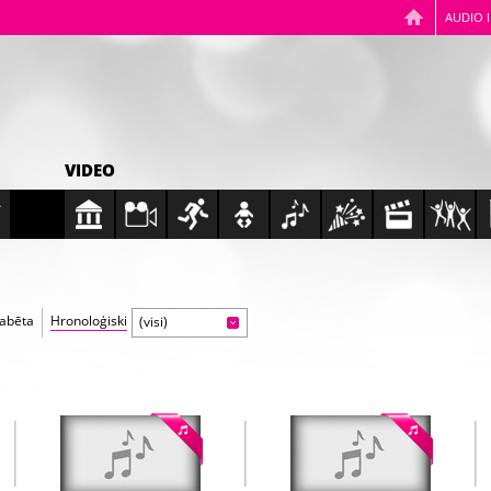
AUDIO 
VIDEO
fabēta
Hronoloģiski
(visi)