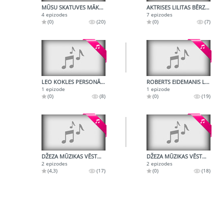
MŪSU SKATUVES MĀKSLINIEKI
AKTRISES LILITAS BĒRZIŅAS DAIĻRADE
4 epizodes
7 epizodes
(0)
(20)
(0)
(7)
LEO KOKLES PERSONĀLIZSTĀDE
ROBERTS EIDEMANIS LAIKABIEDRU ATMIŅĀS
1 epizode
1 epizode
(0)
(8)
(0)
(19)
DŽEZA MŪZIKAS VĒSTURE - SPIRIČUELI
DŽEZA MŪZIKAS VĒSTURE - SVINGS
2 epizodes
2 epizodes
(4,3)
(17)
(0)
(18)