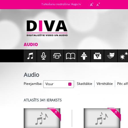
Tulkošanu nodrošina Hugo.lv
AUDIO
Audio
Pieejamība:
Skatītākie
Vērtētākie
Pēc al
Visur
ATLASĪTS 341 IERAKSTS