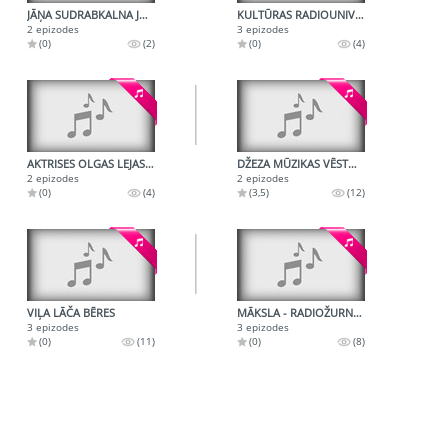
JĀŅA SUDRABKALNA JUBILEJAS VAKARA IERAKSTS
KULTŪRAS RADIOUNIVERSITĀTE
2 epizodes
3 epizodes
(0)
(2)
(0)
(4)
AKTRISES OLGAS LEJASKALNES JUBILEJAS VAKARS
DŽEZA MŪZIKAS VĒSTURE - BLŪZS
2 epizodes
2 epizodes
(0)
(4)
(3,5)
(12)
VIĻA LĀČA BĒRES
MĀKSLA - RADIOŽURNĀLS KRIEVU VAL.
3 epizodes
3 epizodes
(0)
(11)
(0)
(8)