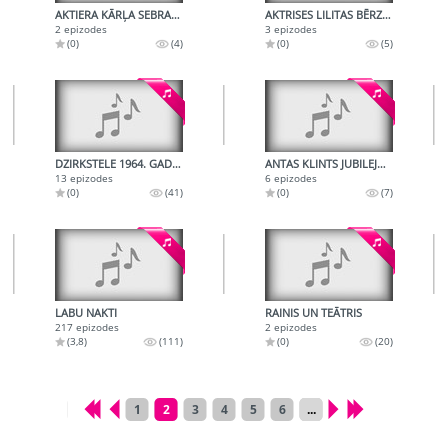
AKTIERA KĀRĻA SEBRA 50. JUBILEJAS IERAKSTS
AKTRISES LILITAS BĒRZIŅAS JUBILEJAS VAKARA IERAKSTS
2 epizodes
3 epizodes
(0)
(4)
(0)
(5)
DZIRKSTELE 1964. GADA 24. APRĪĻA RAIDĪJUMS
ANTAS KLINTS JUBILEJAS VAKARS
13 epizodes
6 epizodes
(0)
(41)
(0)
(7)
LABU NAKTI
RAINIS UN TEĀTRIS
217 epizodes
2 epizodes
(3,8)
(111)
(0)
(20)
1
2
3
4
5
6
...