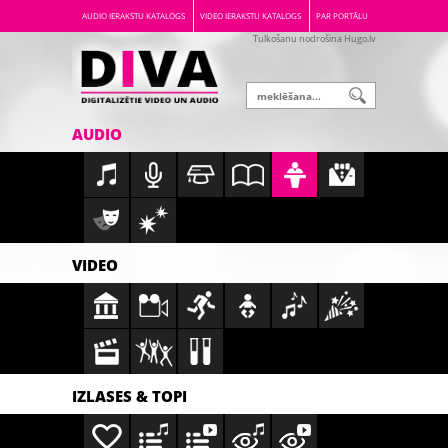
AUDIO IERAKSTU KATALOGS
VIDEO IERAKSTU KATALOGS
PAR PORTĀLU
Tulkošanu nodrošina Hugo.lv
AUDIO
VIDEO
IZLASES & TOPI