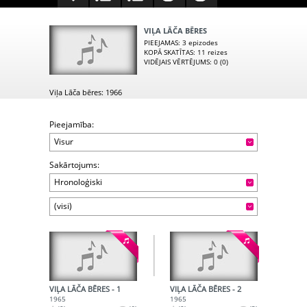
VIĻA LĀČA BĒRES
PIEEJAMAS
: 3 epizodes
KOPĀ SKATĪTAS
: 11 reizes
VIDĒJAIS VĒRTĒJUMS
: 0 (0)
Viļa Lāča bēres: 1966
Pieejamība:
Visur
Sakārtojums:
Hronoloģiski
(visi)
VIĻA LĀČA BĒRES - 1
VIĻA LĀČA BĒRES - 2
1965
1965