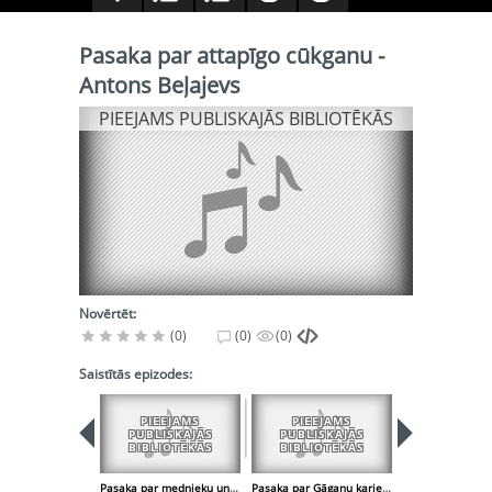
Pasaka par attapīgo cūkganu -
Antons Beļajevs
PIEEJAMS PUBLISKAJĀS BIBLIOTĒKĀS
Novērtēt:
(0)
(0)
(0)
Saistītās epizodes:
PIEEJAMS
PIEEJAMS
PIEEJA
PUBLISKAJĀS
PUBLISKAJĀS
PUBLISK
BIBLIOTĒKĀS
BIBLIOTĒKĀS
BIBLIOT
Pasaka par mednieku un Nelabo - Ieva Vaivode
Pasaka par Gāganu kariem - Viktorija Zeņkova