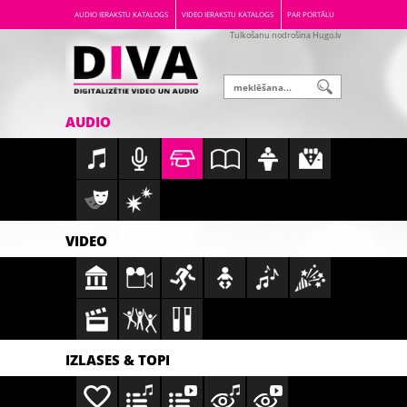
AUDIO IERAKSTU KATALOGS
VIDEO IERAKSTU KATALOGS
PAR PORTĀLU
Tulkošanu nodrošina Hugo.lv
AUDIO
VIDEO
IZLASES & TOPI