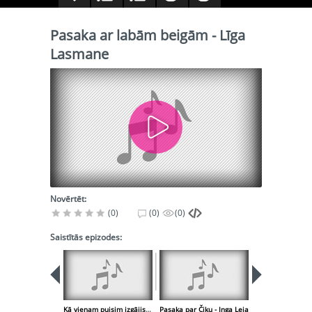
Pasaka ar labām beigām - Līga
Lasmane
Novērtēt:
(0)
(0)
(0)
Saistītās epizodes:
PIEEJA
PUBLISK
BIBLIOT
Kā vienam puisim izgājis ar mantkārīgām līgavām - Toms Treibergs
Pasaka par Čiku - Inga Leja