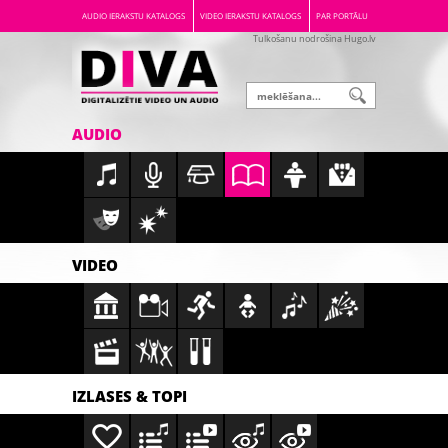
AUDIO IERAKSTU KATALOGS
VIDEO IERAKSTU KATALOGS
PAR PORTĀLU
Tulkošanu nodrošina Hugo.lv
AUDIO
VIDEO
IZLASES & TOPI