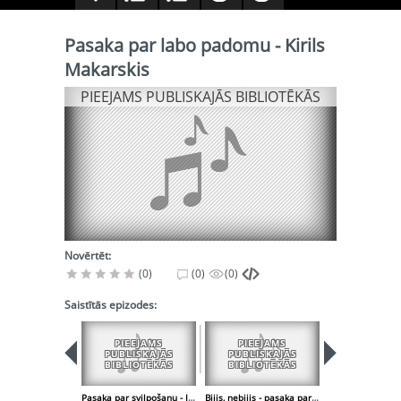
Pasaka par labo padomu - Kirils
Makarskis
PIEEJAMS PUBLISKAJĀS BIBLIOTĒKĀS
Novērtēt:
(0)
(0)
(0)
Saistītās epizodes:
PIEEJAMS
PIEEJAMS
PIEEJA
PUBLISKAJĀS
PUBLISKAJĀS
PUBLISK
BIBLIOTĒKĀS
BIBLIOTĒKĀS
BIBLIOT
Pasaka par svilpošanu - Ieva Kemlere
Bijis, nebijis - pasaka par skopo precinieku - Sandra Lapiņa