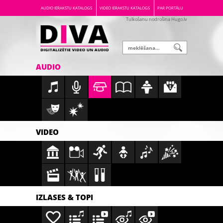
AUDIO IERAKSTU KATALOGS
VIDEO IERAKSTU KATALOGS
PAR PORTĀLU
Tulkošanu nodrošina Hugo.lv
AUDIO
VIDEO
IZLASES & TOPI