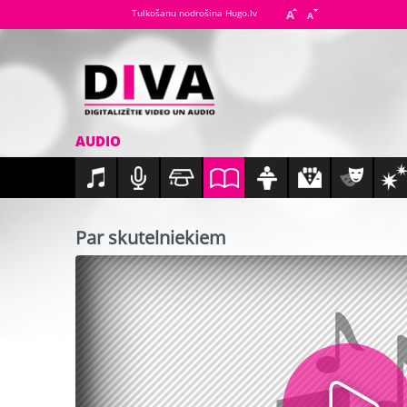
Tulkošanu nodrošina Hugo.lv
AUDIO
Par skutelniekiem