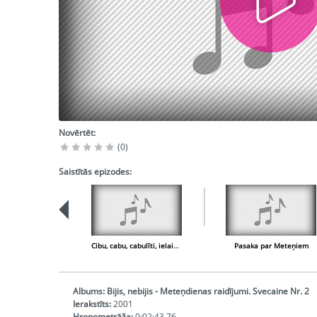
Novērtēt:
(0)
Saistītās epizodes:
Cibu, cabu, cabulīti, ielaid mani istabā
Pasaka par Meteņiem
Albums:
Bijis, nebijis - Meteņdienas raidījumi. Svecaine Nr. 2
Ierakstīts:
2001
Hronometrāža:
0:02:43,76