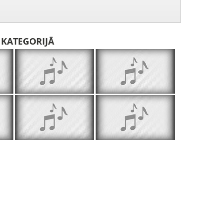
I KATEGORIJĀ
Pasaka kā muļķim gājis ciemos - Elīna Gārbena
Pasaka par Muļķīti - Juris Kazerovskis