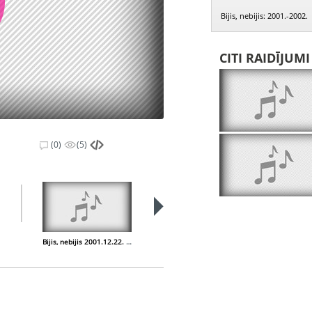
Bijis, nebijis: 2001.-2002.
CITI RAIDĪJUM
(0)
(5)
Bijis, nebijis 2001.12.22. - Ziemassvētku raidījums - Nerejati, ciemas suņi
Kā muļķis meklēja sev sievu - Kristaps Ancāns