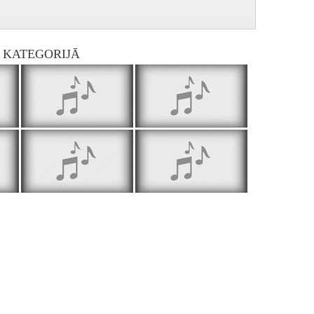
I KATEGORIJĀ
Pasaka par slinkumu - Sintija Malahova
Apcere par lubāniešu kunga gudru rīcību - Diāna Mihova