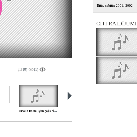
Bijis, nebijis: 2001.-2002.
CITI RAIDĪJUM
(0)
(1)
Pasaka kā muļķim gājis ciemos - Elīna Gārbena
Pasaka par Muļķīti - Juris Kazerovskis
)