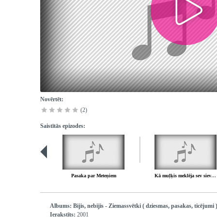
Novērtēt:
(2)
Saistītās epizodes:
Pasaka par Meteņiem
Kā muļķis meklēja sev sievu - Kristaps Ancāns
Albums:
Bijis, nebijis - Ziemassvētki ( dziesmas, pasakas, ticējumi 
Ierakstīts:
2001