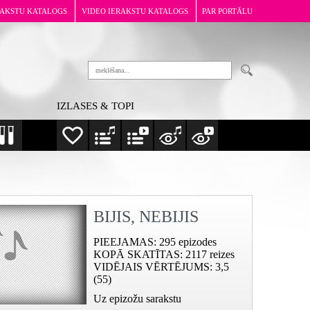
RAKSTU KATALOGS
VIDEO IERAKSTU KATALOGS
PAR PORTĀLU
IZLASES & TOPI
BIJIS, NEBIJIS
PIEEJAMAS
: 295 epizodes
KOPĀ SKATĪTAS
: 2117 reizes
VIDĒJAIS VĒRTĒJUMS
: 3,5
(55)
Uz epizožu sarakstu