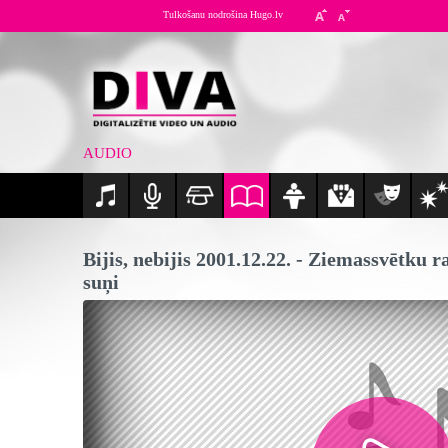
Tulkošanu nodrošina Hugo.lv
AUDIO
Bijis, nebijis 2001.12.22. - Ziemassvētku r
suņi