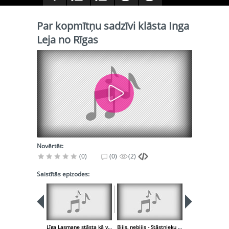
Par kopmītņu sadzīvi klāsta Inga
Leja no Rīgas
Novērtēt:
(0)
(0)
(2)
Saistītās epizodes:
Līga Lasmane stāsta kā viņas mamma posās ballei
Bijis, nebijis - Stāstnieku atgadījumi Nr. 11