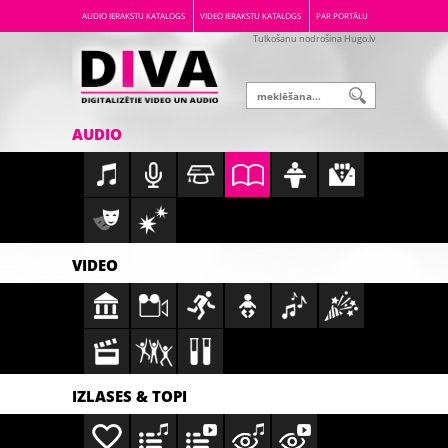
AUDIO IERAKSTU KATALOGS
VIDEO IERAKSTU KATALOGS
PAR PORTĀLU
Tulkošanu nodrošina Hugo.lv
AUDIO
VIDEO
IZLASES & TOPI