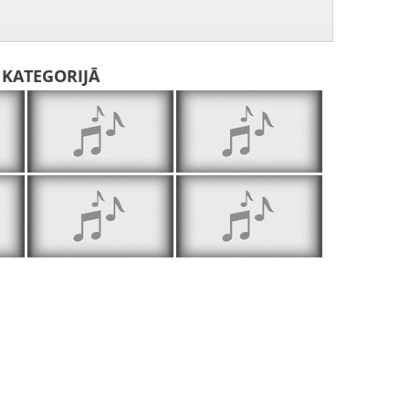
I KATEGORIJĀ
Stāsta Edgars Ozoliņš no Sikšņiem
Anekdoti stāsta Aiga Tralla no Taurupes