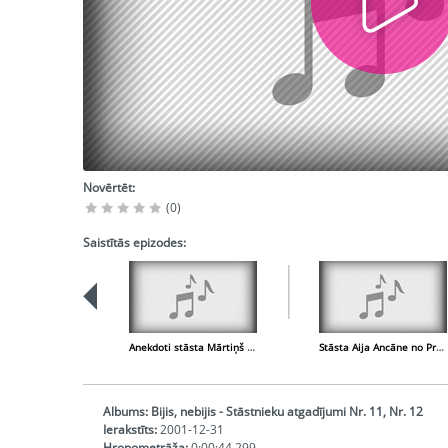
Novērtēt:
(0)
Saistītās epizodes:
Anekdoti stāsta Mārtiņš Paparde no Valkas
Stāsta Aija Ancāne no Preiļu raj. Rožkalniem
Albums:
Bijis, nebijis - Stāstnieku atgadījumi Nr. 11, Nr. 12
Ierakstīts:
2001-12-31
Hronometrāža:
0:00:44,299