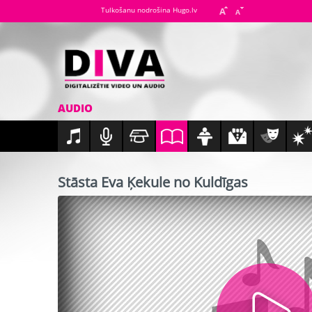
Tulkošanu nodrošina Hugo.lv
AUDIO
Stāsta Eva Ķekule no Kuldīgas