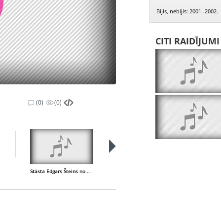
Bijis, nebijis: 2001.-2002.
CITI RAIDĪJUM
(0)
(0)
Stāsta Edgars Šteins no Gramzdas
Stāsta Jānis Jaunzems no Rucavas