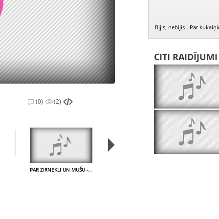
Bijis, nebijis - Par kukaiņ
CITI RAIDĪJUM
(0)
(2)
PAR ZIRNEKLI UN MUŠU - Ai, circenītis, ai, kāzas dzēra
Laime gāja laimēdama