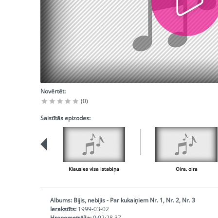
Novērtēt:
(0)
Saistītās epizodes:
Klausies visa istabiņa
Oira, oira
Albums:
Bijis, nebijis - Par kukaiņiem Nr. 1, Nr. 2, Nr. 3
Ierakstīts:
1999-03-02
Hronometrāža:
0:02:28,37