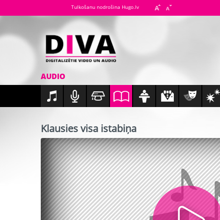
Tulkošanu nodrošina Hugo.lv
AUDIO
Klausies visa istabiņa