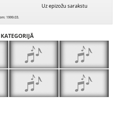
Uz epizožu sarakstu
iem: 1999.03.
I KATEGORIJĀ
Kas tur spīd, kas tur viz
Kalniņāi dziedāt gāju
Dziedādama es