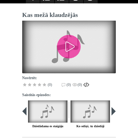
Kas mežā klaudzējās
Novērtēt:
(0)
(0)
(0)
Saistītās epizodes:
Dziedādama es staigāju
Ko odiņi, tu dziedāji
Pieci, seši d