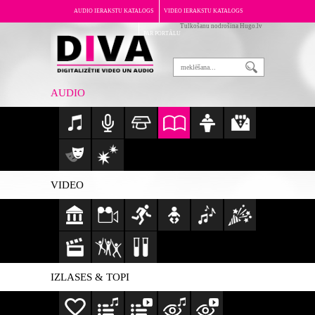
AUDIO IERAKSTU KATALOGS
VIDEO IERAKSTU KATALOGS
Tulkošanu nodrošina Hugo.lv
PAR PORTĀLU
AUDIO
VIDEO
IZLASES & TOPI