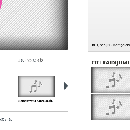
Bijis, nebijis - Mārtiņdi
(0)
(0)
CITI RAIDĪJUM
Ziemassvētki sabrakauši rakstītām kamanām
Es čigāna puika biju
ācīšanās