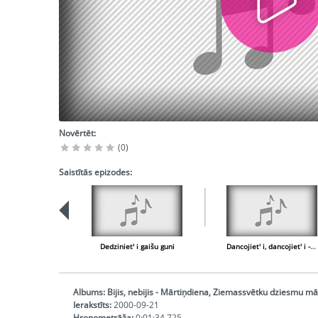
Novērtēt:
(0)
Saistītās epizodes:
Dedziniet' i gaišu guni
Dancojiet' i, dancojiet' i - kalado
Albums:
Bijis, nebijis - Mārtiņdiena, Ziemassvētku dziesmu m
Ierakstīts:
2000-09-21
Hronometrāža:
0:01:34,725