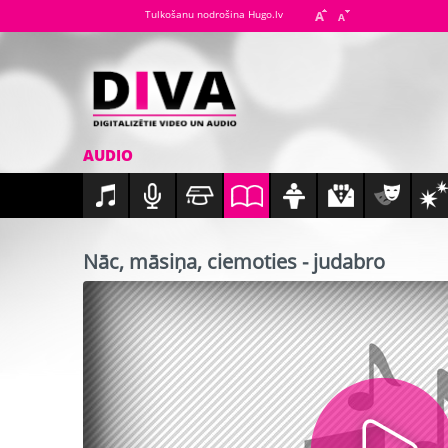
Tulkošanu nodrošina Hugo.lv
AUDIO
Nāc, māsiņa, ciemoties - judabro