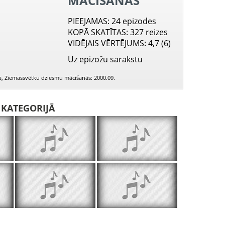
MĀCĪŠANĀS
PIEEJAMAS
: 24 epizodes
KOPĀ SKATĪTAS
: 327 reizes
VIDĒJAIS VĒRTĒJUMS
: 4,7 (6)
Uz epizožu sarakstu
ena, Ziemassvētku dziesmu mācīšanās: 2000.09.
I KATEGORIJĀ
Budēlim, tēvainim liela skāda notikus
Čigāniņi, bāleliņi, kur šo nakti gulēsim
Gausi nāca, dr