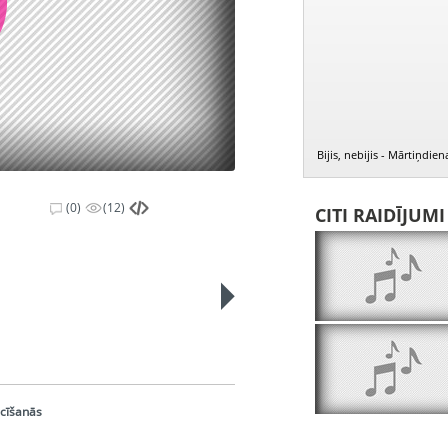
Bijis, nebijis - Mārtiņdi
(0)
(12)
CITI RAIDĪJUM
ācīšanās