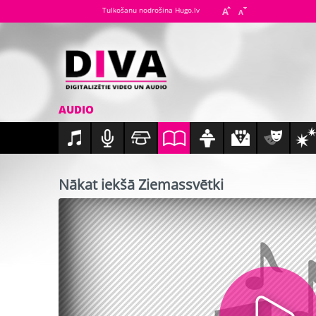
Tulkošanu nodrošina Hugo.lv
AUDIO
Nākat iekšā Ziemassvētki