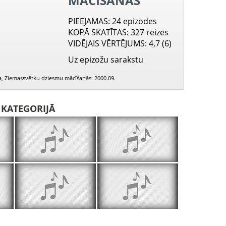
MĀCĪŠANĀS
PIEEJAMAS
: 24 epizodes
KOPĀ SKATĪTAS
: 327 reizes
VIDĒJAIS VĒRTĒJUMS
: 4,7 (6)
Uz epizožu sarakstu
ena, Ziemassvētku dziesmu mācīšanās: 2000.09.
I KATEGORIJĀ