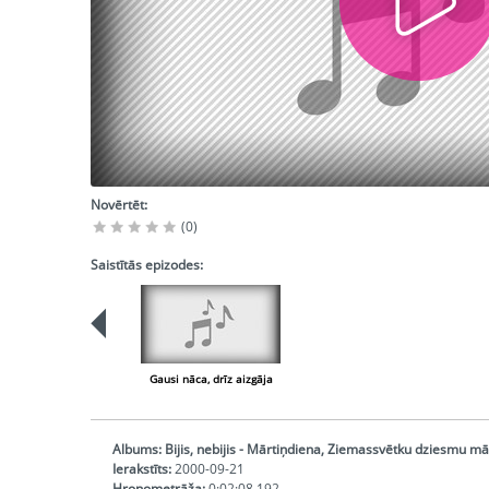
Novērtēt:
(0)
Saistītās epizodes:
Gausi nāca, drīz aizgāja
Albums:
Bijis, nebijis - Mārtiņdiena, Ziemassvētku dziesmu m
Ierakstīts:
2000-09-21
Hronometrāža:
0:02:08,192