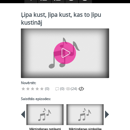
Ļipa kust, ļipa kust, kas to ļipu
kustināj
Novērtēt:
(0)
(0)
(24)
Saistītās epizodes:
Mārtiņdienas notikumi
Mārtiņdienas simbolika