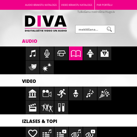
AUDIO IERAKSTU KATALOGS
VIDEO IERAKSTU KATALOGS
PAR PORTĀLU
Tulkošanu nodrošina Hugo.lv
AUDIO
VIDEO
IZLASES & TOPI