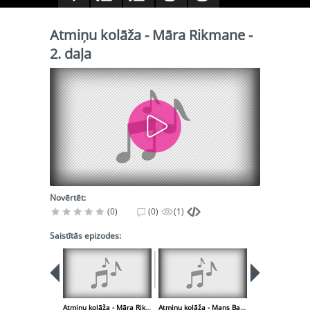
Atmiņu kolāža - Māra Rikmane -
2. daļa
Novērtēt:
(0)
(0)
(1)
Saistītās epizodes:
Atmiņu kolāža - Māra Rikmane - 1. daļa
Atmiņu kolāža - Mans Bastejkalns