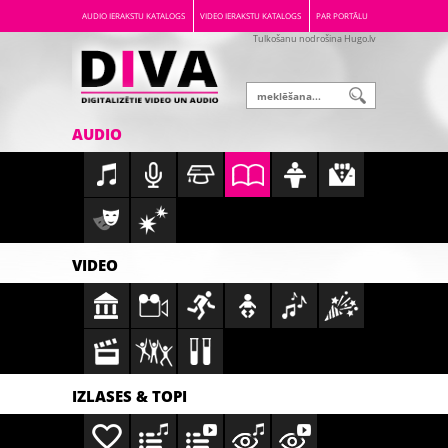
AUDIO IERAKSTU KATALOGS
VIDEO IERAKSTU KATALOGS
PAR PORTĀLU
Tulkošanu nodrošina Hugo.lv
AUDIO
VIDEO
IZLASES & TOPI