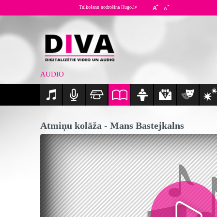
Tulkošanu nodrošina Hugo.lv
AUDIO
Atmiņu kolāža - Mans Bastejkalns