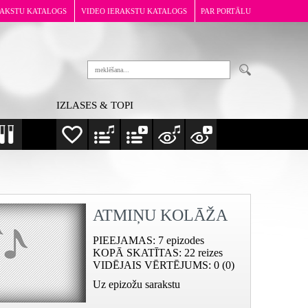
RAKSTU KATALOGS
VIDEO IERAKSTU KATALOGS
PAR PORTĀLU
IZLASES & TOPI
ATMIŅU KOLĀŽA
PIEEJAMAS
: 7 epizodes
KOPĀ SKATĪTAS
: 22 reizes
VIDĒJAIS VĒRTĒJUMS
: 0 (0)
Uz epizožu sarakstu