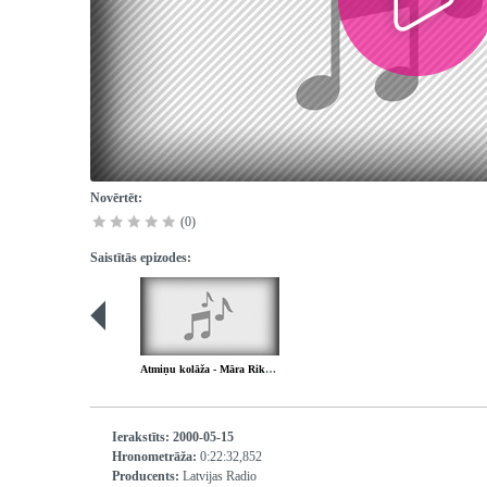
Novērtēt:
(0)
Saistītās epizodes:
Atmiņu kolāža - Māra Rikmane - 2. daļa
Ierakstīts:
2000-05-15
Hronometrāža:
0:22:32,852
Producents:
Latvijas Radio