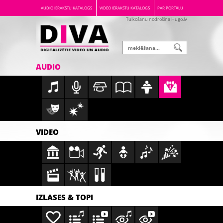
AUDIO IERAKSTU KATALOGS
VIDEO IERAKSTU KATALOGS
PAR PORTĀLU
Tulkošanu nodrošina Hugo.lv
AUDIO
VIDEO
IZLASES & TOPI