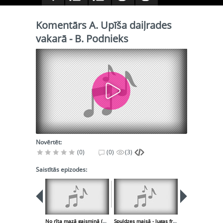
Komentārs A. Upīša daiļrades
vakarā - B. Podnieks
Novērtēt:
(0)
(0)
(3)
Saistītās epizodes:
No rīta mazā gaismiņā (E. Bramberga)
Spuldzes maisā - lugas fragments (J. Osis, O. Lejaskalne, Z. Grīsle, K. Sebris)