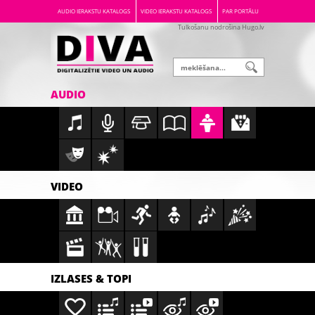
AUDIO IERAKSTU KATALOGS
VIDEO IERAKSTU KATALOGS
PAR PORTĀLU
Tulkošanu nodrošina Hugo.lv
AUDIO
VIDEO
IZLASES & TOPI