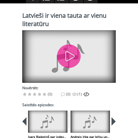
Latvieši ir viena tauta ar vienu
literatūru
Novērtēt:
(0)
(0)
(1)
Saistītās epizodes:
Ivars Riekstiņš par izdevniecību darbu
Andrejs Irbe par brīvu un radošu sabiedrību