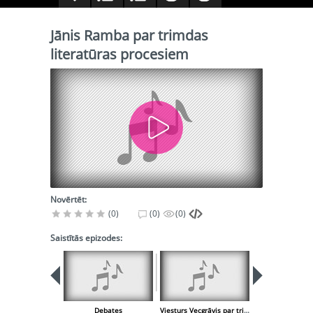
Jānis Ramba par trimdas
literatūras procesiem
Novērtēt:
(0)
(0)
(0)
Saistītās epizodes:
Debates
Viesturs Vecgrāvis par trimdas literatūras vēsturi