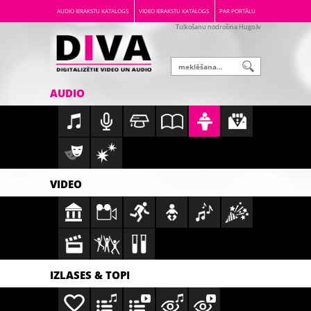
AUDIO IERAKSTU KATALOGS
VIDEO IERAKSTU KATALOGS
PAR PORTĀLU
Tulkošanu nodrošina Hugo.lv
AUDIO
VIDEO
IZLASES & TOPI