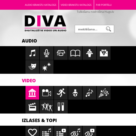
AUDIO IERAKSTU KATALOGS
VIDEO IERAKSTU KATALOGS
PAR PORTĀLU
Tulkošanu nodrošina Hugo.lv
AUDIO
VIDEO
IZLASES & TOPI