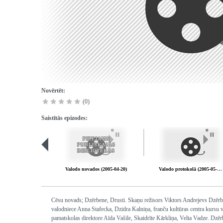
Novērtēt:
(0)
Saistītās epizodes:
PIEEJAMS
PUBLISKAJĀS
BIBLIOTĒKĀS
Valodo novados (2005-04-20)
Valodo protokolā (2005-05-04)
Cēsu novads; Dzērbene, Drusti. Skaņu režisors Viktors Andrejevs Dzērben
valodniece Anna Stafecka, Dzidra Kalniņa, franču kultūras centra kursu
pamatskolas direktore Aīda Vašile, Skaidrīte Kārkliņa, Velta Vadze. Dzē