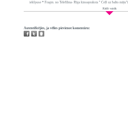
iekšpuse * Fragm. no Telefilma- Rīga kinoapraksta " Ceļš uz balto māju"
Rādīt vairāk
Ētera datumi:
2005-04-23
Hronometrāža:
0:26:37
Piedalās:
Kursīte Janīna, Stafecka Anna, Vašile Aīda, Dirandēns Džonat
Andrejevs Viktors, Kalniņa Dzidra, Kārkliņa Skaidrīte, Vadze Velta
Autentificējies, ja vēlies pievienot komentāru:
Producents:
Dzalbe Ārija
Režisors:
Tilaka Indra
Redaktors:
Eglīte Ilze
Atskaņojams:
tikai bibliotēkās
Trešo pušu autortiesības:
Ir