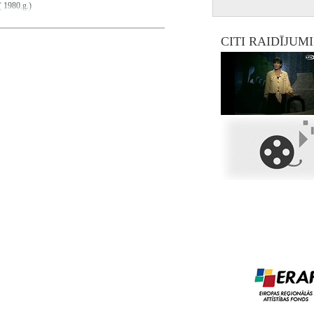
( 1980.g.)
CITI RAIDĪJUM
ans( Durandins Žonatans), Laime Sandis,