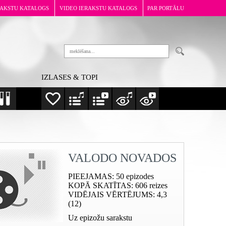
RAKSTU KATALOGS
VIDEO IERAKSTU KATALOGS
PAR PORTĀLU
IZLASES & TOPI
VALODO NOVADOS
PIEEJAMAS
: 50 epizodes
KOPĀ SKATĪTAS
: 606 reizes
VIDĒJAIS VĒRTĒJUMS
: 4,3
(12)
Uz epizožu sarakstu