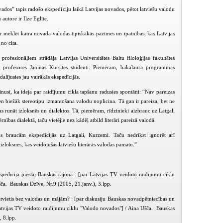
ados” tapis radošo ekspedīciju laikā Latvijas novados, pētot latviešu valodu
 autore ir Ilze Eglīte.
r meklēt katra novada valodas tipiskākās pazīmes un īpatnības, kas Latvijas
 no cita.
rofesionāļiem strādāja Latvijas Universitātes Baltu filoloģijas fakultātes
- profesores Janīnas Kursītes studenti. Piemēram, bakalaura programmas
alījusies jau vairākās ekspedīcijās.
inusi, ka ideja par raidījumu cikla tapšanu radusies spontāni: “Nav pareizas
en biežāk stereotipu izmantošana valodu noplicina. Tā gan ir pareiza, bet ne
jas runāt izloksnēs un dialektos. Tā, piemēram, rīdzinieki aizbrauc uz Latgali
nības dialektā, taču vietējie nez kādēļ atbild literāri pareizā valodā.
ms braucām ekspedīcijās uz Latgali, Kurzemi. Taču nedrīkst ignorēt arī
PIEEJAMS
PIEEJ
loksnes, kas veidojušas latviešu literārās valodas pamatu.”
PUBLISKAJĀS
PUBLISK
BIBLIOTĒKĀS
BIBLIOT
alodo novados (2005-06-15)
Valodo novados (2005-09-18)
Valodo mūziķi (
edīcija piestāj Bauskas rajonā : [par Latvijas TV veidoto raidījumu ciklu
ča. Bauskas Dzīve, Nr.9 (2005, 21.janv.), 3.lpp.
tvietis bez valodas un mājām? : [par diskusiju Bauskas novadpētniecības un
atvijas TV veidoto raidījumu ciklu "Valodo novados"] / Aina Ušča. Bauskas
, 8.lpp.