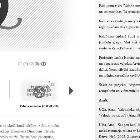
Raidījumu cikls “Valodo nov
un tās īpatnības. Tā scenāriju
Radošo ekspedīciju mērķis i
reģionus dara atšķirīgus citu
Raidījuma tapšanā kopā ar p
jauniešu grupa. Viņi visi 
studente Zane Brūvere ir pied
Profesore Janīna Kursīte atz
un nepareizas valodas. Arvi
(0)
(0)
dzīva. Nereti cilvēki kautrē
un mēģina sarunāties savā bēr
Sākot šo projektu, vispir
PIEEJAMS
PIEEJAMS
zemgaliešu un vidzemnieku iz
PUBLISKAJĀS
PUBLISKAJĀS
BIBLIOTĒKĀS
BIBLIOTĒKĀS
Avoti:
Valodo novados (2005-05-18)
Valodo tirgū (2005-06-01)
V
Ušča, Aina. Valodnieku eksp
"Valodo novados"] / Aina Uš
Ušča, Aina. Kas gan būtu la
es skolā, kurā mācījies. Stāsta skolēni,
mākslas muzejā sakarā ar L
 vadītājs Džonatans Dirandēns, Drustu
Dzīve, Nr.9 (2005, 21.janv.)
rbenes muiža, Drustu baznīca; ārpuse,