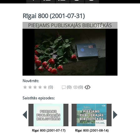
Rīgai 800 (2001-07-31)
PIEEJAMS PUBLISKAJĀS BIBLIOTĒKĀS
Novērtēt:
(0)
(0)
(0)
Saistītās epizodes:
PIEEJAMS
PIEEJAMS
PIEEJA
PUBLISKAJĀS
PUBLISKAJĀS
PUBLISK
BIBLIOTĒKĀS
BIBLIOTĒKĀS
BIBLIOT
Rīgai 800 (2001-07-17)
Rīgai 800 (2001-08-14)
Rīgai 800 (200