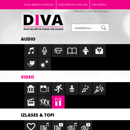
AUDIO IERAKSTU KATALOGS
VIDEO IERAKSTU KATALOGS
PAR PORTĀLU
Tulkošanu nodrošina Hugo.lv
AUDIO
VIDEO
IZLASES & TOPI