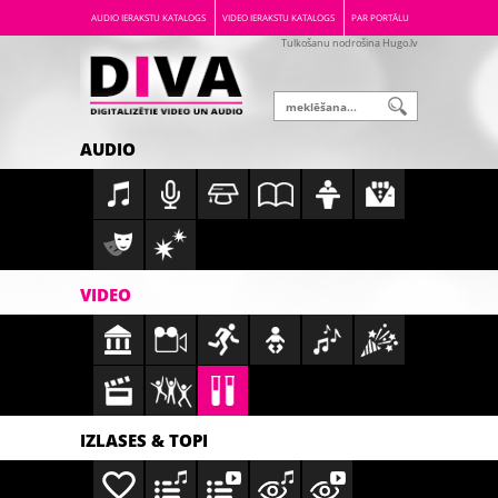
AUDIO IERAKSTU KATALOGS
VIDEO IERAKSTU KATALOGS
PAR PORTĀLU
Tulkošanu nodrošina Hugo.lv
AUDIO
VIDEO
IZLASES & TOPI