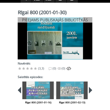
Rīgai 800 (2001-01-30)
PIEEJAMS PUBLISKAJĀS BIBLIOTĒKĀS
Novērtēt:
(3,3)
(0)
(0)
Saistītās epizodes:
PIEEJAMS
PIEEJAMS
PIEEJA
PUBLISKAJĀS
PUBLISKAJĀS
PUBLISK
BIBLIOTĒKĀS
BIBLIOTĒKĀS
BIBLIOT
Rīgai 800 (2001-01-16)
Rīgai 800 (2001-02-13)
Rīgai 800 (200