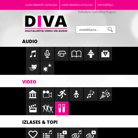
AUDIO IERAKSTU KATALOGS
VIDEO IERAKSTU KATALOGS
PAR PORTĀLU
Tulkošanu nodrošina Hugo.lv
AUDIO
VIDEO
IZLASES & TOPI