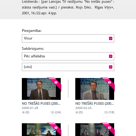
Lieldienās : [par Latvijas TV raidījumu "No trešās puses" :
stāsta raidījuma vad.] / pierakst. Rojs Diks. Rīgas Viļņi+,
2001, 16./22.apr. 4.lpp.
Pieejamība:
Visur
Sakārtojums:
Pēc alfabēta
(visi)
NO TREŠĀS PUSES (2000-01-28)
NO TREŠĀS PUSES (2000-02-25)
2000-01-28
2000-02-25
(0)
(24)
(0)
(18)