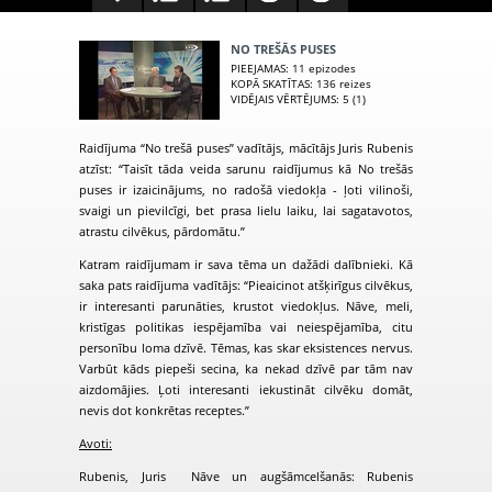
NO TREŠĀS PUSES
PIEEJAMAS
: 11 epizodes
KOPĀ SKATĪTAS
: 136 reizes
VIDĒJAIS VĒRTĒJUMS
: 5 (1)
Raidījuma “No trešā puses” vadītājs, mācītājs Juris Rubenis
atzīst: “Taisīt tāda veida sarunu raidījumus kā No trešās
puses ir izaicinājums, no radošā viedokļa - ļoti vilinoši,
svaigi un pievilcīgi, bet prasa lielu laiku, lai sagatavotos,
atrastu cilvēkus, pārdomātu.”
Katram raidījumam ir sava tēma un dažādi dalībnieki. Kā
saka pats raidījuma vadītājs: “Pieaicinot atšķirīgus cilvēkus,
ir interesanti parunāties, krustot viedokļus. Nāve, meli,
kristīgas politikas iespējamība vai neiespējamība, citu
personību loma dzīvē. Tēmas, kas skar eksistences nervus.
Varbūt kāds piepeši secina, ka nekad dzīvē par tām nav
aizdomājies. Ļoti interesanti iekustināt cilvēku domāt,
nevis dot konkrētas receptes.”
Avoti:
Rubenis, Juris Nāve un augšāmcelšanās: Rubenis