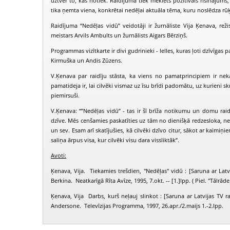
uztver to, kas notiek. Raidījumā tiek meklēts pozitīvais risinājums
tika ņemta viena, konkrētai nedēļai aktuāla tēma, kuru noslēdza rū
Raidījuma “Nedēļas vidū” veidotāji ir žurnāliste Vija Ķenava, rež
meistars Arvils Ambults un žurnālists Aigars Bērziņš.
Programmas vizītkarte ir divi gudrinieki - lelles, kuras ļoti dzīvīgas 
Kirmuška un Andis Zūzens.
V.Ķenava par raidīju stāsta, ka viens no pamatprincipiem ir ne
pamatideja ir, lai cilvēki vismaz uz īsu brīdi padomātu, uz kurieni sk
piemirsuši.
V.Ķenava: “”Nedēļas vidū” - tas ir šī brīža notikumu un domu raid
dzīve. Mēs cenšamies paskatīties uz tām no dienišķā redzesloka, 
un sev. Esam arī skatījušies, kā cilvēki dzīvo citur, sākot ar kaimiņi
saliņa ārpus visa, kur cilvēki visu dara vissliktāk”.
Avoti:
Ķenava, Vija. Tiekamies trešdien, "Nedēļas" vidū : [Saruna ar Latv.
Berkina. Neatkarīgā Rīta Avīze, 1995, 7.okt. -- [1.]lpp. ( Piel. "Tālrāde
Ķenava, Vija Darbs, kurš neļauj slinkot : [Saruna ar Latvijas TV 
Andersone. Televīzijas Programma, 1997, 26.apr./2.maijs 1.-2.lpp.