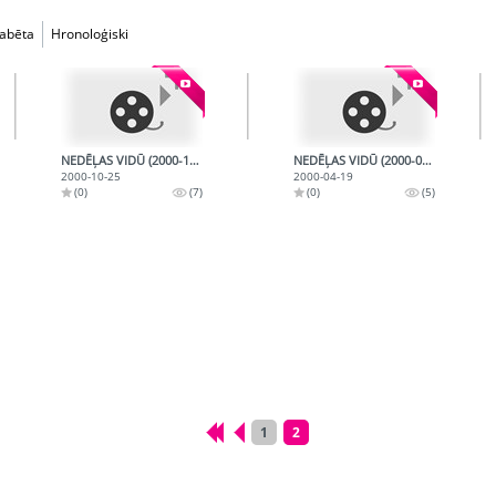
fabēta
Hronoloģiski
NEDĒĻAS VIDŪ (2000-10-25)
NEDĒĻAS VIDŪ (2000-04-19)
2000-10-25
2000-04-19
(0)
(7)
(0)
(5)
1
2