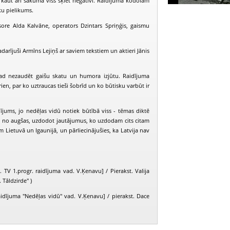
, kaut arī sākumā viss šķiet negatīvi. Raidījuma kodolam
ķu pielikums.
isore Alda Kalvāne, operators Dzintars Spriņģis, gaismu
padarījuši Armīns Lejiņš ar saviem tekstiem un aktieri Jānis
kad nezaudēt gaišu skatu un humora izjūtu. Raidījuma
rien, par ko uztraucas tieši šobrīd un ko būtisku varbūt ir
ījums, jo nedēļas vidū notiek būtībā viss - tēmas diktē
ne no augšas, uzdodot jautājumus, ko uzdodam cits citam
em Lietuvā un Igaunijā, un pārliecinājušies, ka Latvija nav
 TV 1.progr. raidījuma vad. V.Ķenavu] / Pierakst. Valija
. Tāldzirde" )
raidījuma "Nedēļas vidū" vad. V.Ķenavu] / pierakst. Dace