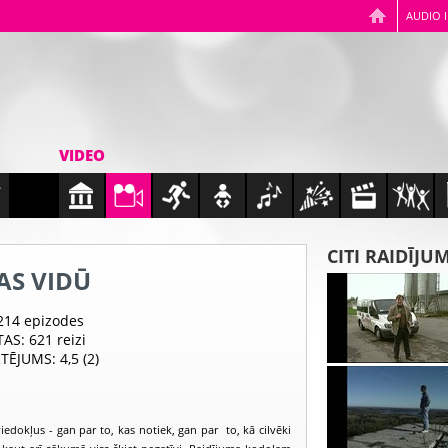
AUDIO 
VIDEO
CITI RAIDĪJU
AS VIDŪ
 214 epizodes
TAS
: 621 reizi
RTĒJUMS
: 4,5 (2)
iedokļus - gan par to, kas notiek, gan par to, kā cilvēki