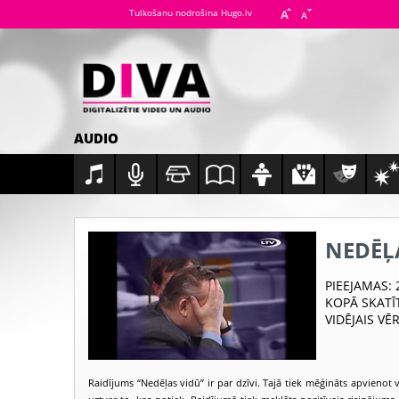
Tulkošanu nodrošina Hugo.lv
AUDIO
NEDĒĻ
PIEEJAMAS
:
KOPĀ SKATĪ
VIDĒJAIS VĒ
Raidījums “Nedēļas vidū” ir par dzīvi. Tajā tiek mēģināts apvienot v