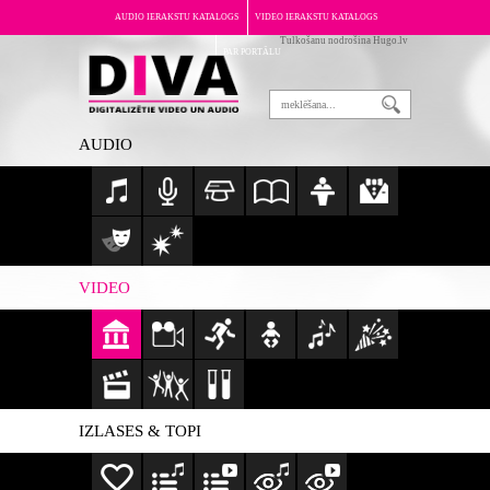
AUDIO IERAKSTU KATALOGS
VIDEO IERAKSTU KATALOGS
Tulkošanu nodrošina Hugo.lv
PAR PORTĀLU
AUDIO
VIDEO
IZLASES & TOPI