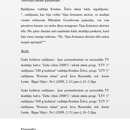
Televīzijā katram gadījumam…”
Raidījuma vadītāja Kristīne Želve stāsta kādu atgadījumu:
“...raidījumā, kas bija veltīts Vijas Artmanes atcerei, es studijas
viesim režisoram Mihailam Gruzdovam pajautāju, vai visa
pēcnāves baumu un tenku šļura nesagraus Vijas Artmanes aktrises
tēlu. Pēc pāris dienām mēs saņēmām kāda skatītāja pastkarti, kurā
bija viens vienīgs teikums: “Nē, Vijas Artmanes aktrises tēlu nekas
nespēs aptraipīt!””.
Avoti:
Gada kultūras raidījums : [par pretendentiem uz nacionālās TV
skatītāju balvu "Zelta vilnis 2008"] / tekstā stāsta progr. "LTV 1"
raidījuma "100 g kultūras" vadītāja Kristīne Želve, progr. "LTV 1"
raidījuma "Portretu izlase" prod. Ieva Rozentāle, red. Anete
Lesīte. Rīgas Viļņi+, Nr.1 (2009, 2./11.janv.), [4.-5.]lpp.
Gada kultūras raidījums : [par pretendentiem uz nacionālās TV
skatītāju balvu "Zelta vilnis 2008"] / tekstā stāsta progr. "LTV 1"
raidījuma "100 g kultūras" vadītāja Kristīne Želve, progr. "LTV 1"
raidījuma "Portretu izlase" prod. Ieva Rozentāle, red. Anete
Lesīte. Rīgas Viļņi+, Nr.1 (2009, 2./11.janv.), [4.-5.]lpp.
Pieejamība: