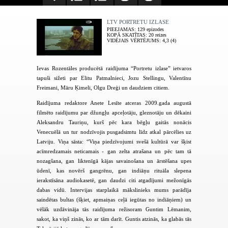
LTV PORTRETU IZLASE
PIEEJAMAS
: 129 epizodes
KOPĀ SKATĪTAS
: 20 reizes
VIDĒJAIS VĒRTĒJUMS
: 4,3 (4)
Ievas Rozentāles producētā raidījuma “Portretu izlase” ietvaros
tapuši sižeti par Elitu Patmalnieci, Jozu Stellingu, Valentīnu
Freimani, Māru Ķimeli, Olgu Dreģi un daudziem citiem.
Raidījuma redaktore Anete Lesīte atceras 2009.gada augustā
filmēto raidījumu par džungļu apceļotāju, gleznotāju un dēkaini
Aleksandru Tauriņu, kurš pēc kara bēgļu gaitās nonācis
Venecuēlā un tur nodzīvojis pusgadsimtu līdz atkal pārcēlies uz
Latviju. Viņa sāsta: “Viņa piedzīvojumi svešā kultūrā var šķist
acīmredzamais neticamais - gan zelta atrašana un pēc tam tā
nozagšana, gan liktenīgā kājas savainošana un ārstēšana upes
ūdenī, kas novērš gangrēnu, gan indiāņu rituāla slepena
ierakstīsāna audiokasetē, gan daudzi citi atgadījumi mežonīgās
dabas vidū. Intervijas starplaikā mākslinieks mums parādīja
saindētas bultas (šķiet, apmaiņas ceļā iegūtas no indiāņiem) un
vēlāk uzdāvināja tās raidījuma režisoram Guntim Lēmanim,
sakot, ka viņš zinās, ko ar tām darīt. Guntis atzinās, ka glabās tās