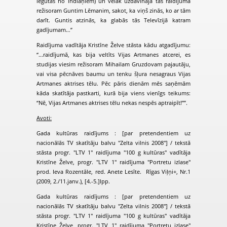
iegūtas no indiāņiem) un vēlāk uzdāvināja tās raidījuma
režisoram Guntim Lēmanim, sakot, ka viņš zinās, ko ar tām
darīt. Guntis atzinās, ka glabās tās Televīzijā katram
gadījumam…”
Raidījuma vadītāja Kristīne Želve stāsta kādu atgadījumu:
“...raidījumā, kas bija veltīts Vijas Artmanes atcerei, es
studijas viesim režisoram Mihailam Gruzdovam pajautāju,
vai visa pēcnāves baumu un tenku šļura nesagraus Vijas
Artmanes aktrises tēlu. Pēc pāris dienām mēs saņēmām
kāda skatītāja pastkarti, kurā bija viens vienīgs teikums:
“Nē, Vijas Artmanes aktrises tēlu nekas nespēs aptraipīt!””.
Avoti:
Gada kultūras raidījums : [par pretendentiem uz
nacionālās TV skatītāju balvu "Zelta vilnis 2008"] / tekstā
stāsta progr. "LTV 1" raidījuma "100 g kultūras" vadītāja
Kristīne Želve, progr. "LTV 1" raidījuma "Portretu izlase"
prod. Ieva Rozentāle, red. Anete Lesīte. Rīgas Viļņi+, Nr.1
(2009, 2./11.janv.), [4.-5.]lpp.
Gada kultūras raidījums : [par pretendentiem uz
nacionālās TV skatītāju balvu "Zelta vilnis 2008"] / tekstā
stāsta progr. "LTV 1" raidījuma "100 g kultūras" vadītāja
Kristīne Želve, progr. "LTV 1" raidījuma "Portretu izlase"