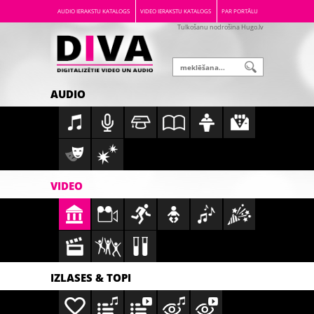
AUDIO IERAKSTU KATALOGS
VIDEO IERAKSTU KATALOGS
PAR PORTĀLU
Tulkošanu nodrošina Hugo.lv
AUDIO
VIDEO
IZLASES & TOPI