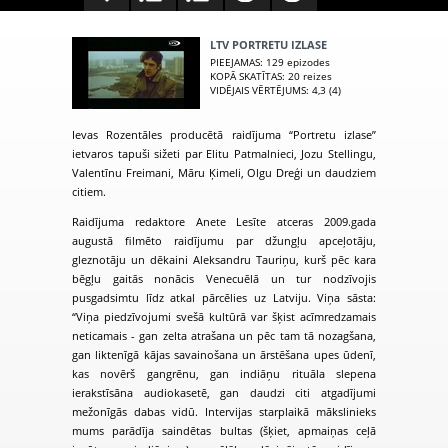
LTV PORTRETU IZLASE
PIEEJAMAS
: 129 epizodes
KOPĀ SKATĪTAS
: 20 reizes
VIDĒJAIS VĒRTĒJUMS
: 4,3 (4)
Ievas Rozentāles producētā raidījuma “Portretu izlase”
ietvaros tapuši sižeti par Elitu Patmalnieci, Jozu Stellingu,
Valentīnu Freimani, Māru Ķimeli, Olgu Dreģi un daudziem
citiem.
Raidījuma redaktore Anete Lesīte atceras 2009.gada
augustā filmēto raidījumu par džungļu apceļotāju,
gleznotāju un dēkaini Aleksandru Tauriņu, kurš pēc kara
bēgļu gaitās nonācis Venecuēlā un tur nodzīvojis
pusgadsimtu līdz atkal pārcēlies uz Latviju. Viņa sāsta:
“Viņa piedzīvojumi svešā kultūrā var šķist acīmredzamais
neticamais - gan zelta atrašana un pēc tam tā nozagšana,
gan liktenīgā kājas savainošana un ārstēšana upes ūdenī,
kas novērš gangrēnu, gan indiāņu rituāla slepena
ierakstīsāna audiokasetē, gan daudzi citi atgadījumi
mežonīgās dabas vidū. Intervijas starplaikā mākslinieks
mums parādīja saindētas bultas (šķiet, apmaiņas ceļā