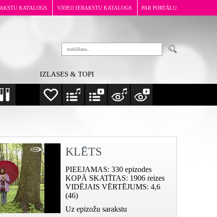
RAKSTU KATALOGS
VIDEO IERAKSTU KATALOGS
PAR PORTĀLU
IZLASES & TOPI
KLĒTS
PIEEJAMAS
: 330 epizodes
KOPĀ SKATĪTAS
: 1906 reizes
VIDĒJAIS VĒRTĒJUMS
: 4,6
(46)
Uz epizožu sarakstu