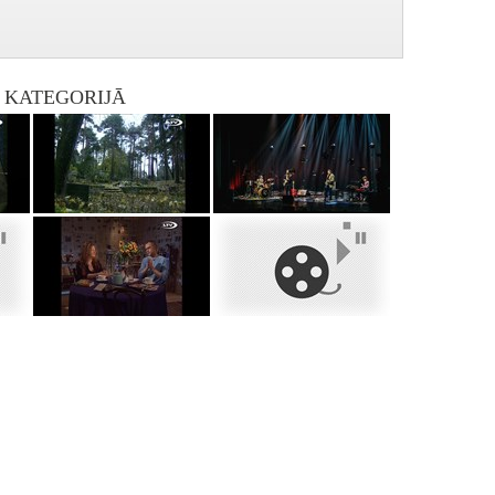
I KATEGORIJĀ
PIEEJAMS
PUBLISKAJĀS
BIBLIOTĒKĀS
Klēts (2003-08-23)
Klēts (2003-08-30)
Klēts (2003