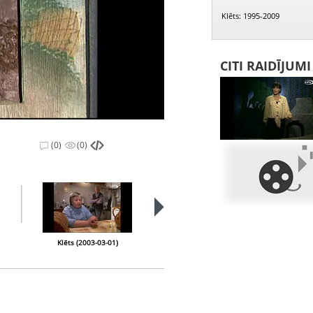
Klēts: 1995-2009
CITI RAIDĪJUM
(0)
(0)
PIEEJAMS
PUBLISKAJĀS
BIBLIOTĒKĀS
Klēts (2003-03-01)
Klēts (2003-03-08)