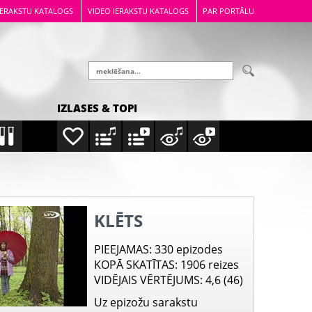
IERAKSTU KATALOGS
VIDEO IERAKSTU KATALOGS
PAR PORTĀLU
IZLASES & TOPI
KLĒTS
PIEEJAMAS
: 330 epizodes
KOPĀ SKATĪTAS
: 1906 reizes
VIDĒJAIS VĒRTĒJUMS
: 4,6 (46)
Uz epizožu sarakstu