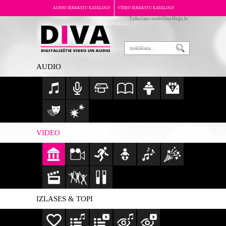
AUDIO IERAKSTU KATALOGS
VIDEO IERAKSTU KATALOGS
Tulkošanu nodrošina Hugo.lv
PAR PORTĀLU
AUDIO
VIDEO
IZLASES & TOPI