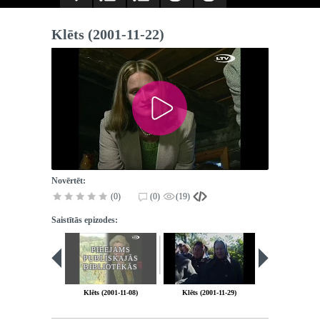
Klēts (2001-11-22)
Novērtēt:
(0)
(0)
(19)
Saistītās epizodes:
PIEEJAMS
PUBLISKAJĀS
BIBLIOTĒKĀS
Klēts (2001-11-08)
Klēts (2001-11-29)
Klēts (2001-