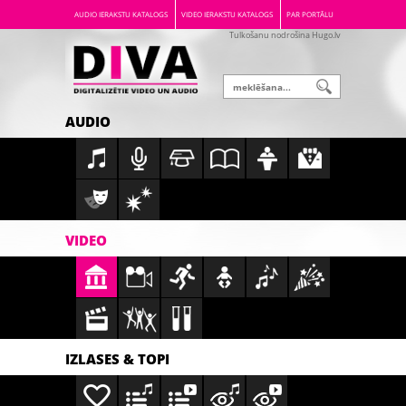
AUDIO IERAKSTU KATALOGS
VIDEO IERAKSTU KATALOGS
PAR PORTĀLU
Tulkošanu nodrošina Hugo.lv
AUDIO
VIDEO
IZLASES & TOPI