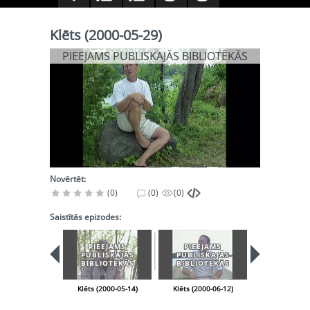
Klēts (2000-05-29)
PIEEJAMS PUBLISKAJĀS BIBLIOTĒKĀS
Novērtēt:
(0)
(0)
(0)
Saistītās epizodes:
PIEEJAMS
PIEEJAMS
PIEEJA
PUBLISKAJĀS
PUBLISKAJĀS
PUBLISK
BIBLIOTĒKĀS
BIBLIOTĒKĀS
BIBLIOT
Klēts (2000-05-14)
Klēts (2000-06-12)
Klēts (2000-