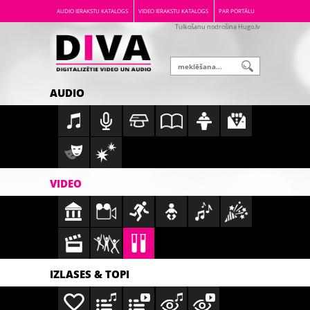
AUDIO IERAKSTU KATALOGS
VIDEO IERAKSTU KATALOGS
PAR PORTĀLU
Tulkošanu nodrošina Hugo.lv
AUDIO
VIDEO
IZLASES & TOPI