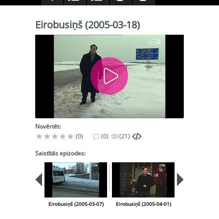
Eirobusiņš (2005-03-18)
Novērtēt:
(0)
(0)
(21)
Saistītās epizodes:
Eirobusiņš (2005-03-07)
Eirobusiņš (2005-04-01)
Eirobusiņš (20