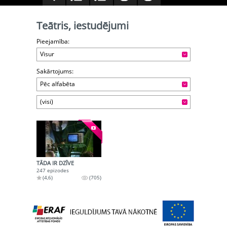
Teātris, iestudējumi
Pieejamība:
Visur
Sakārtojums:
Pēc alfabēta
(visi)
TĀDA IR DZĪVE
247 epizodes
(4,6)
(705)