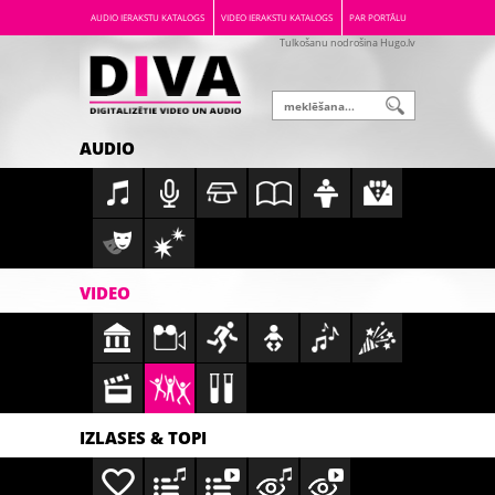
AUDIO IERAKSTU KATALOGS
VIDEO IERAKSTU KATALOGS
PAR PORTĀLU
Tulkošanu nodrošina Hugo.lv
AUDIO
VIDEO
IZLASES & TOPI