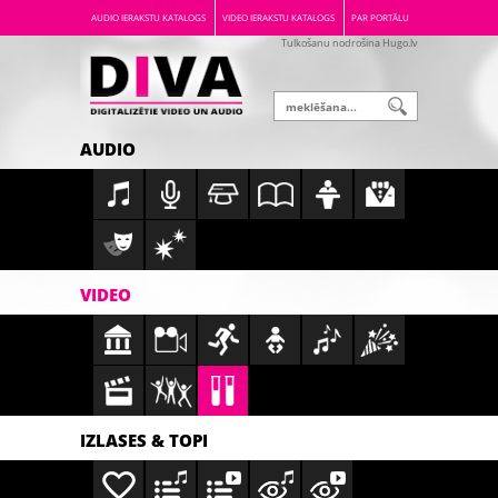
AUDIO IERAKSTU KATALOGS
VIDEO IERAKSTU KATALOGS
PAR PORTĀLU
Tulkošanu nodrošina Hugo.lv
AUDIO
VIDEO
IZLASES & TOPI