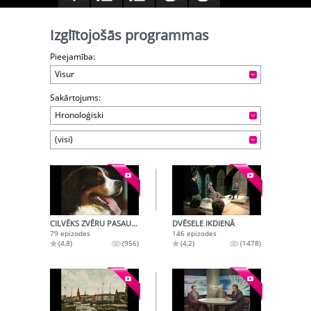
Izglītojošās programmas
Pieejamība:
Visur
Sakārtojums:
Hronoloģiski
(visi)
CILVĒKS ZVĒRU PASAULĒ
DVĒSELE IKDIENĀ
79 epizodes
146 epizodes
(4,8)
(956)
(4,2)
(1478)