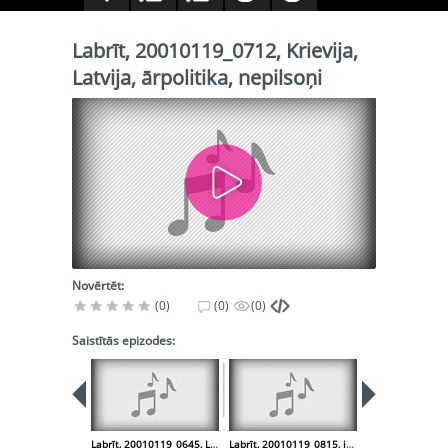
Labrīt, 20010119_0712, Krievija,
Latvija, ārpolitika, nepilsoņi
Novērtēt:
(0)
(0)
(0)
Saistītās epizodes:
Labrīt, 20010119_0645, Lauku ļaudīm, subsīdijas
Labrīt, 20010119_0815, izglītība, Aviācijas Universitāte, likvidācija