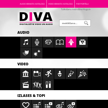
AUDIO IERAKSTU KATALOGS
VIDEO IERAKSTU KATALOGS
PAR PORTĀLU
Tulkošanu nodrošina Hugo.lv
AUDIO
VIDEO
IZLASES & TOPI