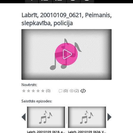
Labrīt, 20010109_0621, Peimanis,
slepkavība, policija
Novērtēt:
(0)
(0)
(2)
Saistītās epizodes:
Labrīt, 20010109_0618, aizsardzība, armija, infekcija
Labrīt, 20010109_0634, Vidzeme, ekonomika, tūrisms