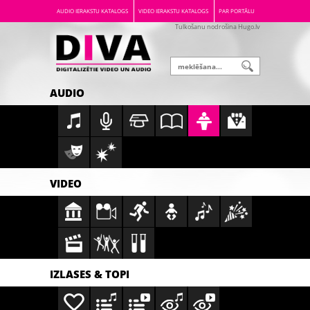
AUDIO IERAKSTU KATALOGS
VIDEO IERAKSTU KATALOGS
PAR PORTĀLU
Tulkošanu nodrošina Hugo.lv
AUDIO
VIDEO
IZLASES & TOPI