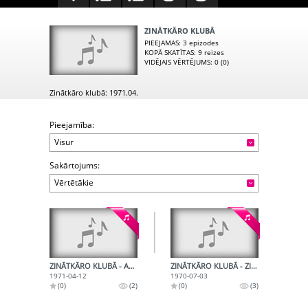
ZINĀTKĀRO KLUBĀ
PIEEJAMAS
: 3 epizodes
KOPĀ SKATĪTAS
: 9 reizes
VIDĒJAIS VĒRTĒJUMS
: 0 (0)
Zinātkāro klubā: 1971.04.
Pieejamība:
Visur
Sakārtojums:
Vērtētākie
ZINĀTKĀRO KLUBĀ - AUGU IZPLATĪŠANĀS
ZINĀTKĀRO KLUBĀ - ZIEMAS MIERA PERIODS
1971-04-12
1970-07-03
(0)
(2)
(0)
(3)