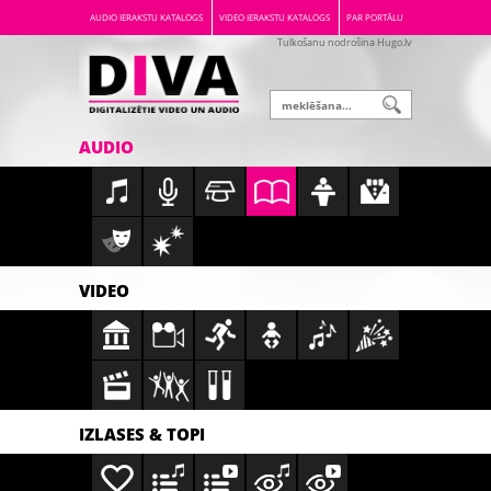
AUDIO IERAKSTU KATALOGS
VIDEO IERAKSTU KATALOGS
PAR PORTĀLU
Tulkošanu nodrošina Hugo.lv
AUDIO
VIDEO
IZLASES & TOPI