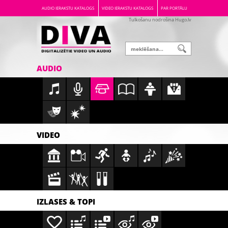
AUDIO IERAKSTU KATALOGS
VIDEO IERAKSTU KATALOGS
PAR PORTĀLU
Tulkošanu nodrošina Hugo.lv
AUDIO
VIDEO
IZLASES & TOPI