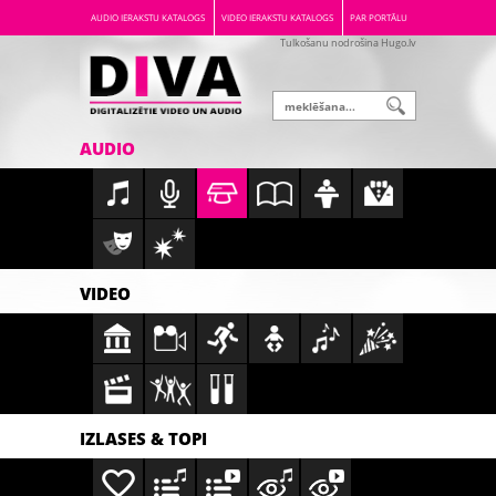
AUDIO IERAKSTU KATALOGS
VIDEO IERAKSTU KATALOGS
PAR PORTĀLU
Tulkošanu nodrošina Hugo.lv
AUDIO
VIDEO
IZLASES & TOPI