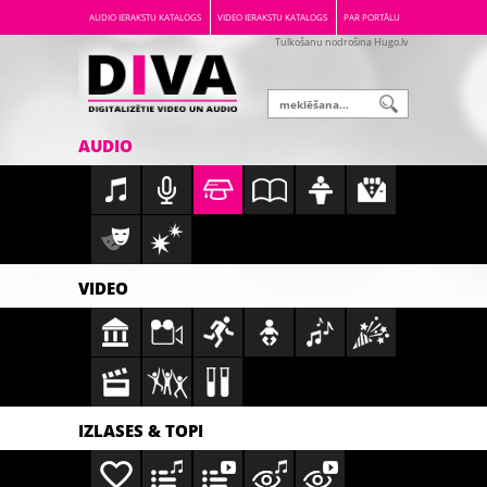
AUDIO IERAKSTU KATALOGS
VIDEO IERAKSTU KATALOGS
PAR PORTĀLU
Tulkošanu nodrošina Hugo.lv
AUDIO
VIDEO
IZLASES & TOPI