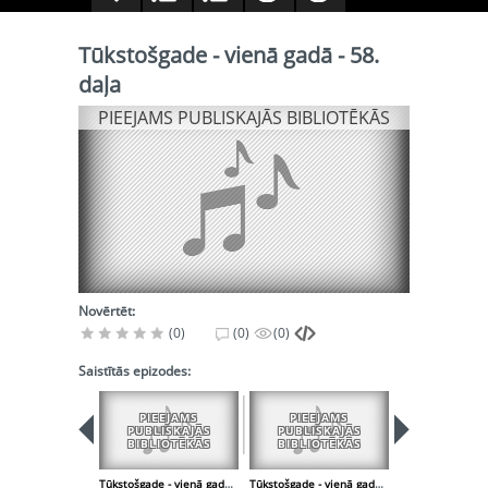
Tūkstošgade - vienā gadā - 58.
daļa
PIEEJAMS PUBLISKAJĀS BIBLIOTĒKĀS
Novērtēt:
(0)
(0)
(0)
Saistītās epizodes:
PIEEJAMS
PIEEJAMS
PIEEJA
PUBLISKAJĀS
PUBLISKAJĀS
PUBLISK
BIBLIOTĒKĀS
BIBLIOTĒKĀS
BIBLIOT
Tūkstošgade - vienā gadā - 57. daļa
Tūkstošgade - vienā gadā - 59. daļa