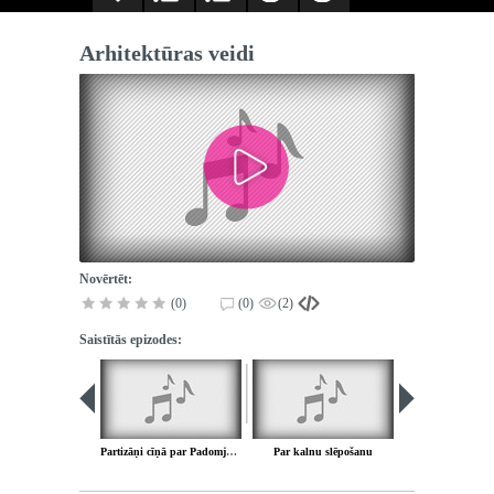
Arhitektūras veidi
Novērtēt:
(0)
(0)
(2)
Saistītās epizodes:
Partizāņi cīņā par Padomju Latviju
Par kalnu slēpošanu
Dziesma no Kiro