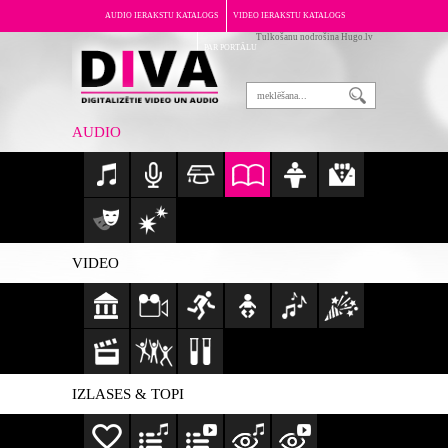
AUDIO IERAKSTU KATALOGS
VIDEO IERAKSTU KATALOGS
Tulkošanu nodrošina Hugo.lv
PAR PORTĀLU
AUDIO
VIDEO
IZLASES & TOPI