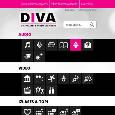
AUDIO IERAKSTU KATALOGS
VIDEO IERAKSTU KATALOGS
PAR PORTĀLU
Tulkošanu nodrošina Hugo.lv
AUDIO
VIDEO
IZLASES & TOPI