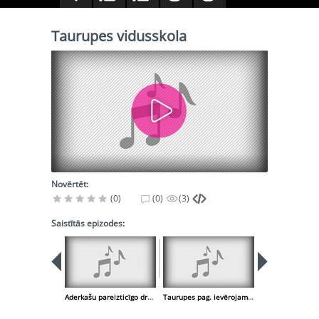
Taurupes vidusskola
Novērtēt:
(0)
(0)
(3)
Saistītās epizodes:
Aderkašu pareizticīgo draudze,Taurupes katoļu draudze
Taurupes pag. ievērojamie cilvēki