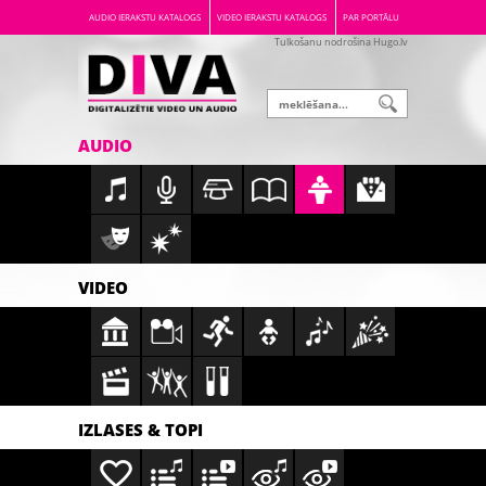
AUDIO IERAKSTU KATALOGS
VIDEO IERAKSTU KATALOGS
PAR PORTĀLU
Tulkošanu nodrošina Hugo.lv
AUDIO
VIDEO
IZLASES & TOPI