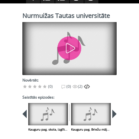
Nurmuižas Tautas universitāte
Novērtēt:
(0)
(0)
(2)
Saistītās epizodes:
Kauguru pag. skola, izglītības vēsture, ievērojamie cilvēki ( J. Endzelīns )
Kauguru pag. Briežu mājas - P. Pētersona piemiņas istaba