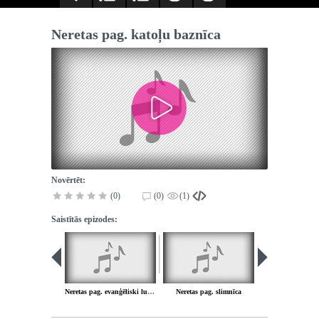
Neretas pag. katoļu baznīca
Novērtēt:
(0)
(0)
(1)
Saistītās epizodes:
Neretas pag. evanģēliski luteriskā draudze
Neretas pag. slimnīca