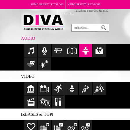
AUDIO IERAKSTU KATALOGS
VIDEO IERAKSTU KATALOGS
Tulkošanu nodrošina Hugo.lv
PAR PORTĀLU
AUDIO
VIDEO
IZLASES & TOPI