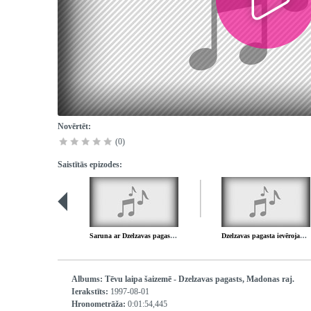
Novērtēt:
(0)
Saistītās epizodes:
Saruna ar Dzelzavas pagasta skolotāju Anitu Dadzi
Dzelzavas pagasta ievērojamākie cilvēki - Doku Atis
Albums:
Tēvu laipa šaizemē - Dzelzavas pagasts, Madonas raj.
Ierakstīts:
1997-08-01
Hronometrāža:
0:01:54,445