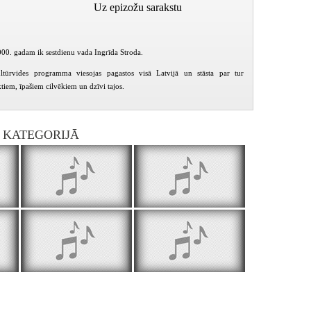
Uz epizožu sarakstu
00. gadam ik sestdienu vada Ingrīda Stroda.
ltūrvides programma viesojas pagastos visā Latvijā un stāsta par tur
tiem, īpašiem cilvēkiem un dzīvi tajos.
I KATEGORIJĀ
Dzelzavas pagasta mājas Lejasaizpurvi
Cesvaines kūdras fabrika