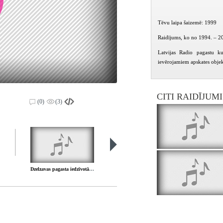
Tēvu laipa šaizemē: 1999
Raidījums, ko no 1994. – 20
Latvijas Radio pagastu ku
ievērojamiem apskates objek
CITI RAIDĪJUM
(0)
(3)
Dzelzavas pagasta iedzīvotājs Guntis Eniņš
Dzelzavas pagasta bērnu dārzs " Rūķis "