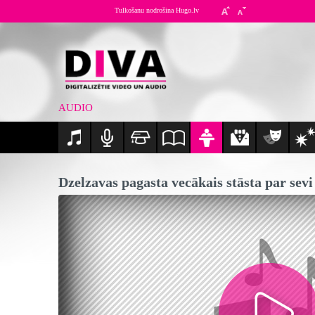
Tulkošanu nodrošina Hugo.lv
AUDIO
Dzelzavas pagasta vecākais stāsta par sevi