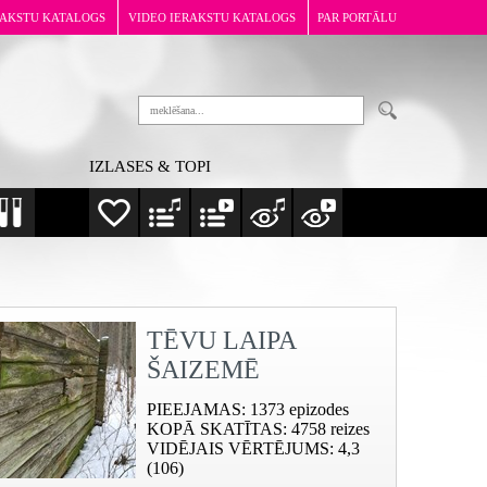
RAKSTU KATALOGS
VIDEO IERAKSTU KATALOGS
PAR PORTĀLU
IZLASES & TOPI
TĒVU LAIPA
ŠAIZEMĒ
PIEEJAMAS
: 1373 epizodes
KOPĀ SKATĪTAS
: 4758 reizes
VIDĒJAIS VĒRTĒJUMS
: 4,3
(106)