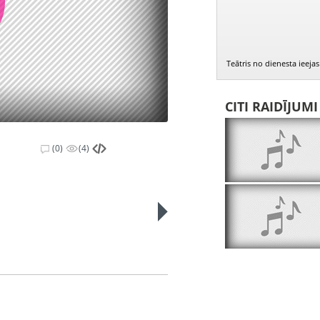
Teātris no dienesta ieeja
CITI RAIDĪJUM
(0)
(4)