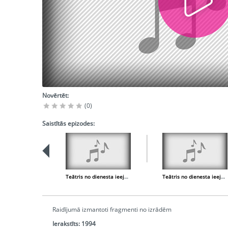
Novērtēt:
(0)
Saistītās epizodes:
Teātris no dienesta ieejas puses - 22. Gunārs Cilinskis
Teātris no dienesta ieejas puses - 20. Marga un Arvīds Spertāļi
Raidījumā izmantoti fragmenti no izrādēm
Ierakstīts:
1994