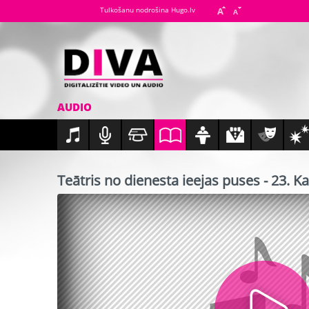
Tulkošanu nodrošina Hugo.lv
AUDIO
Teātris no dienesta ieejas puses - 23. K