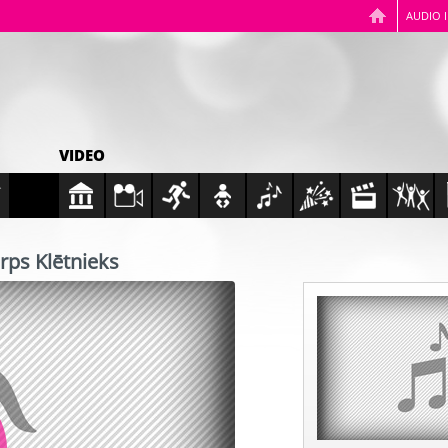
AUDIO 
VIDEO
arps Klētnieks