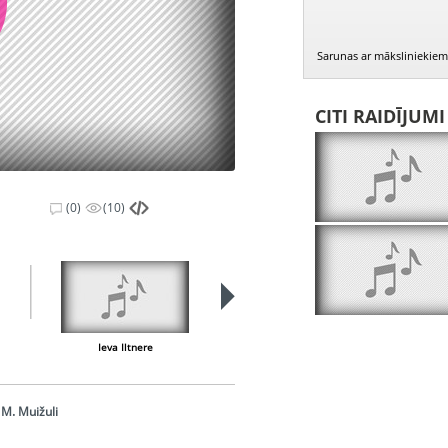
Sarunas ar māksliniekiem
CITI RAIDĪJUM
(0)
(10)
Ieva Iltnere
Imants Lancmanis
 M. Muižuli