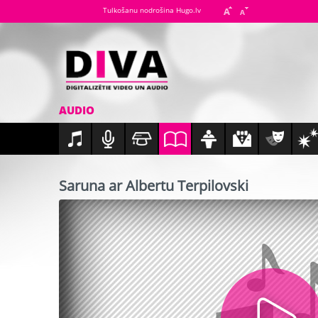
Tulkošanu nodrošina Hugo.lv
AUDIO
Saruna ar Albertu Terpilovski