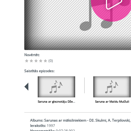
Novērtēt:
(0)
Saistītās epizodes:
Saruna ar gleznotāju Džemmu Skulmi
Saruna ar Maldu Muižuli
Albums:
Sarunas ar māksliniekiem - Dž. Skulmi, A. Terpilovski,
Ierakstīts:
1997
Hronometrāža:
0:07:28,902