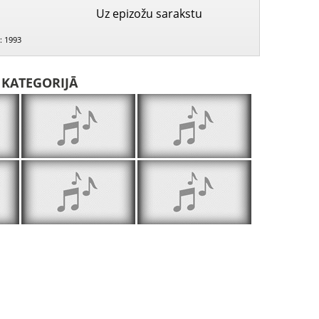
Uz epizožu sarakstu
: 1993
I KATEGORIJĀ
Līga Purmale
Inta Celmiņa un Edvards Grūbe
Zaiga Pu