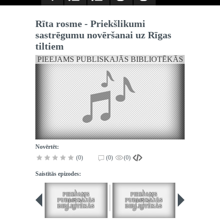
Rīta rosme - Priekšlikumi
sastrēgumu novēršanai uz Rīgas
tiltiem
PIEEJAMS PUBLISKAJĀS BIBLIOTĒKĀS
Novērtēt:
(0)
(0)
(0)
Saistītās epizodes:
PIEEJAMS
PIEEJAMS
PIEEJA
PUBLISKAJĀS
PUBLISKAJĀS
PUBLISK
BIBLIOTĒKĀS
BIBLIOTĒKĀS
BIBLIOT