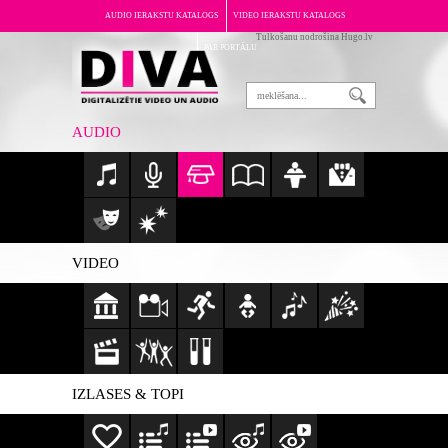
AUDIO IERAKSTU KATALOGS
VIDEO IERAKSTU KATALOGS
Tulkošanu nodrošina Hugo.lv
PAR PORTĀLU
AUDIO
VIDEO
IZLASES & TOPI