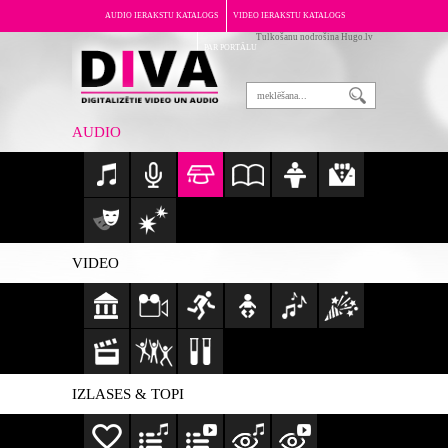
AUDIO IERAKSTU KATALOGS
VIDEO IERAKSTU KATALOGS
Tulkošanu nodrošina Hugo.lv
PAR PORTĀLU
AUDIO
VIDEO
IZLASES & TOPI