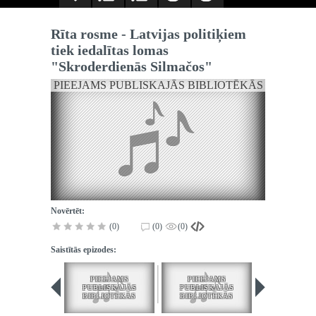
Rīta rosme - Latvijas politiķiem
tiek iedalītas lomas
"Skroderdienās Silmačos"
PIEEJAMS PUBLISKAJĀS BIBLIOTĒKĀS
Novērtēt:
(0)
(0)
(0)
Saistītās epizodes:
PIEEJAMS
PIEEJAMS
PIEEJA
PUBLISKAJĀS
PUBLISKAJĀS
PUBLISK
BIBLIOTĒKĀS
BIBLIOTĒKĀS
BIBLIOT